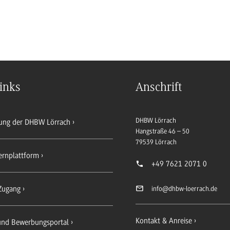
inks
Anschrift
DHBW Lörrach
ung der DHBW Lörrach
Hangstraße 46 – 50
79539
Lörrach
ernplattform
+49 7621 2071 0
Zugang
info
@dhbw-loerrach.de
Kontakt & Anreise
 und Bewerbungsportal