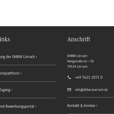
inks
Anschrift
DHBW Lörrach
ung der DHBW Lörrach
Hangstraße 46 – 50
79539
Lörrach
ernplattform
+49 7621 2071 0
Zugang
info
@dhbw-loerrach.de
Kontakt & Anreise
 und Bewerbungsportal