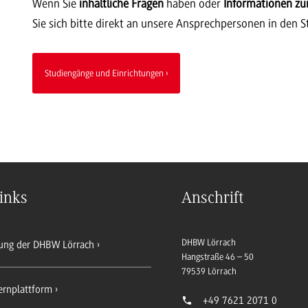
Wenn Sie
inhaltliche Fragen
haben oder
Informationen z
Sie sich bitte direkt an unsere Ansprechpersonen in den 
Studiengänge und Einrichtungen
inks
Anschrift
DHBW Lörrach
ung der DHBW Lörrach
Hangstraße 46 – 50
79539
Lörrach
ernplattform
+49 7621 2071 0