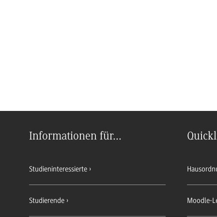
Informationen für...
Quickl
Studieninteressierte
Hausordn
Studierende
Moodle-L