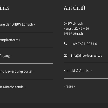
inks
Anschrift
DHBW Lörrach
ung der DHBW Lörrach
Hangstraße 46 – 50
79539
Lörrach
ernplattform
+49 7621 2071 0
Zugang
info
@dhbw-loerrach.de
Kontakt & Anreise
 und Bewerbungsportal
Presse
ür Mitarbeitende