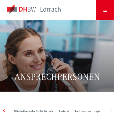
ANSPRECHPERSONEN
Mitarbeitende der DHBW Lörrach
Rektorat
Funktionsbeauftragte
Anlauf