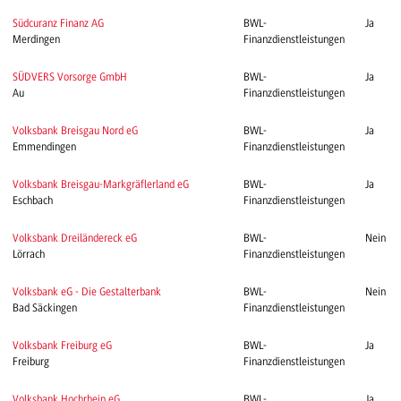
Südcuranz Finanz AG
BWL-
Ja
Merdingen
Finanzdienstleistungen
SÜDVERS Vorsorge GmbH
BWL-
Ja
Au
Finanzdienstleistungen
Volksbank Breisgau Nord eG
BWL-
Ja
Emmendingen
Finanzdienstleistungen
Volksbank Breisgau-Markgräflerland eG
BWL-
Ja
Eschbach
Finanzdienstleistungen
Volksbank Dreiländereck eG
BWL-
Nein
Lörrach
Finanzdienstleistungen
Volksbank eG - Die Gestalterbank
BWL-
Nein
Bad Säckingen
Finanzdienstleistungen
Volksbank Freiburg eG
BWL-
Ja
Freiburg
Finanzdienstleistungen
Volksbank Hochrhein eG
BWL-
Ja