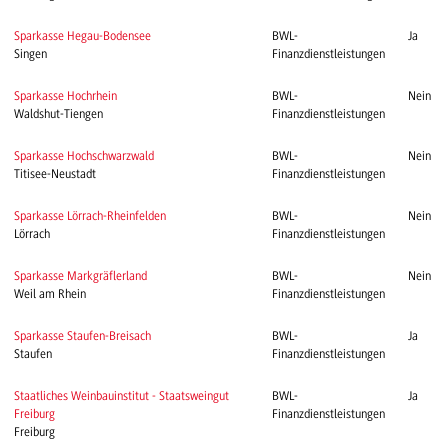
Sparkasse Hegau-Bodensee
BWL-
Ja
Singen
Finanzdienstleistungen
Sparkasse Hochrhein
BWL-
Nein
Waldshut-Tiengen
Finanzdienstleistungen
Sparkasse Hochschwarzwald
BWL-
Nein
Titisee-Neustadt
Finanzdienstleistungen
Sparkasse Lörrach-Rheinfelden
BWL-
Nein
Lörrach
Finanzdienstleistungen
Sparkasse Markgräflerland
BWL-
Nein
Weil am Rhein
Finanzdienstleistungen
Sparkasse Staufen-Breisach
BWL-
Ja
Staufen
Finanzdienstleistungen
Staatliches Weinbauinstitut - Staatsweingut
BWL-
Ja
Freiburg
Finanzdienstleistungen
Freiburg