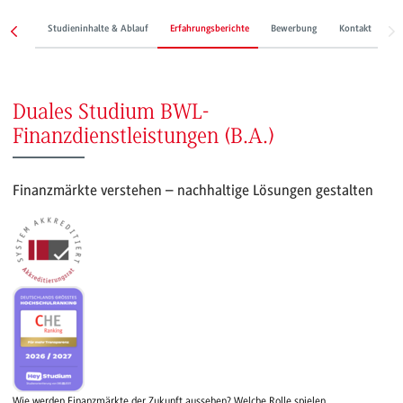
Studieninhalte & Ablauf
Erfahrungsberichte
Bewerbung
Kontakt
D
Duales Studium BWL-
Finanzdienstleistungen (B.A.)
Finanzmärkte verstehen – nachhaltige Lösungen gestalten
Wie werden Finanzmärkte der Zukunft aussehen? Welche Rolle spielen