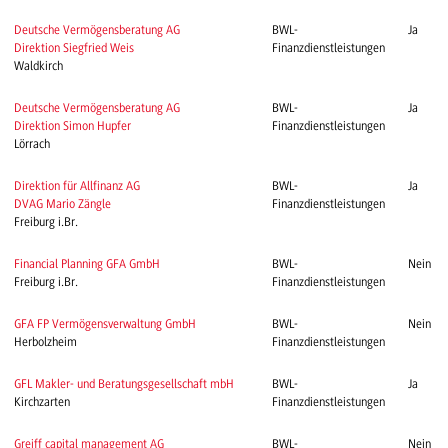
Deutsche Vermögensberatung AG
BWL-
Ja
Direktion Siegfried Weis
Finanzdienstleistungen
Waldkirch
Deutsche Vermögensberatung AG
BWL-
Ja
Direktion Simon Hupfer
Finanzdienstleistungen
Lörrach
Direktion für Allfinanz AG
BWL-
Ja
DVAG Mario Zängle
Finanzdienstleistungen
Freiburg i.Br.
Financial Planning GFA GmbH
BWL-
Nein
Freiburg i.Br.
Finanzdienstleistungen
GFA FP Vermögensverwaltung GmbH
BWL-
Nein
Herbolzheim
Finanzdienstleistungen
GFL Makler- und Beratungsgesellschaft mbH
BWL-
Ja
Kirchzarten
Finanzdienstleistungen
Greiff capital management AG
BWL-
Nein