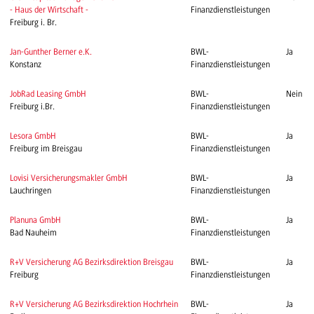
- Haus der Wirtschaft -
Finanzdienstleistungen
Freiburg i. Br.
Jan-Gunther Berner e.K.
BWL-
Ja
Konstanz
Finanzdienstleistungen
JobRad Leasing GmbH
BWL-
Nein
Freiburg i.Br.
Finanzdienstleistungen
Lesora GmbH
BWL-
Ja
Freiburg im Breisgau
Finanzdienstleistungen
Lovisi Versicherungsmakler GmbH
BWL-
Ja
Lauchringen
Finanzdienstleistungen
Planuna GmbH
BWL-
Ja
Bad Nauheim
Finanzdienstleistungen
R+V Versicherung AG Bezirksdirektion Breisgau
BWL-
Ja
Freiburg
Finanzdienstleistungen
R+V Versicherung AG Bezirksdirektion Hochrhein
BWL-
Ja