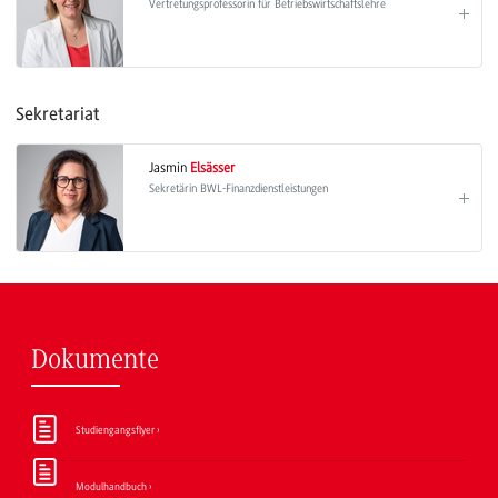
Vertretungsprofessorin für Betriebswirtschaftslehre
Sekretariat
Jasmin
Elsässer
Sekretärin BWL-Finanzdienstleistungen
Dokumente
Studiengangsflyer
Modulhandbuch