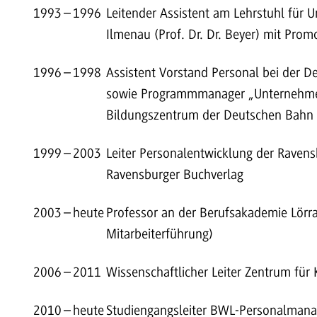
1993
–
1996
Leitender Assistent am Lehrstuhl für 
Ilmenau (Prof. Dr. Dr. Beyer) mit Promo
1996
–
1998
Assistent Vorstand Personal bei der D
sowie Programmmanager „Unternehmen
Bildungszentrum der Deutschen Bahn
1999
–
2003
Leiter Personalentwicklung der Ravens
Ravensburger Buchverlag
2003
–
heute
Professor an der Berufsakademie Lör
Mitarbeiterführung)
2006
–
2011
Wissenschaftlicher Leiter Zentrum für
2010
–
heute
Studiengangsleiter BWL-Personalman