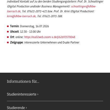
individuell Kontakt auf zu den beiden Studiengangsleitern: Prof. Dr. Schnattinger
(Digital Production und/oder Business Management):
schnattinger
@dhbw-
loerrach.de
, Tel. 07621-2071-421 bzw. Prof. Dr. Krini (Digital Production):
krini
@dhbw-loerrach.de
, Tel. 07621-2071-388.
Termin
: Donnerstag, 16.07.2026
Uhrzeit
: 12:30 - 13:00 Uhr
Ort
: online:
https://eu02web.zoom-x.de/j/62693570048
Zielgruppe
: interessierte Unternehmen und Duale Partner
Informationen für...
Studieninteressierte
Studierende