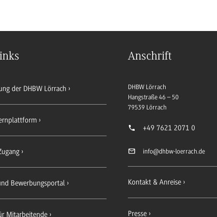
inks
Anschrift
DHBW Lörrach
ung der DHBW Lörrach
Hangstraße 46 – 50
79539
Lörrach
ernplattform
+49 7621 2071 0
Zugang
info
@dhbw-loerrach.de
Kontakt & Anreise
 und Bewerbungsportal
Presse
ür Mitarbeitende