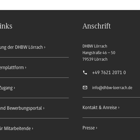
inks
Anschrift
DHBW Lörrach
ung der DHBW Lörrach
Hangstraße 46 – 50
79539
Lörrach
ernplattform
+49 7621 2071 0
Zugang
info
@dhbw-loerrach.de
Kontakt & Anreise
 und Bewerbungsportal
Presse
ür Mitarbeitende