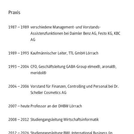
Praxis
1987
–
1989
verschiedene Management- und Vorstands-
Assistenzfunktionen bei Daimler Benz AG, Festo KG, KBC
AG
1989
–
1993
Kaufmännischer Leiter, TTL GmbH Lörrach
1993
–
2004
CFO, Geschäftsleitung GABA-Group elmex®, aronal®,
meridol®
2004
–
2006
Vorstand für Finanzen, Controlling und Personal bei Dr.
Scheller Cosmetics AG
2007
–
heute
Professor an der DHBW Lörrach
2008
–
2012
Studiengangsleitung Wirtschaftsinformatik
2012
–
2026
Studiengangsleitung BWL-International Business (in