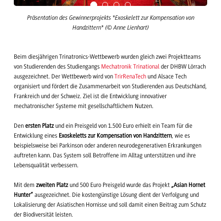
Präsentation des Gewinnerprojekts "Exoskelett zur Kompensation von
Handzittern" (© Anne Lienhart)
Beim diesjährigen Trinatronics-Wettbewerb wurden gleich zwei Projektteams
von Studierenden des Studiengangs
Mechatronik Trinational
der DHBW Lörrach
ausgezeichnet. Der Wettbewerb wird von
TrirRenaTech
und Alsace Tech
organisiert und fördert die Zusammenarbeit von Studierenden aus Deutschland,
Frankreich und der Schweiz. Ziel ist die Entwicklung innovativer
mechatronischer Systeme mit gesellschaftlichem Nutzen.
Den
ersten Platz
und ein Preisgeld von 1.500 Euro erhielt ein Team für die
Entwicklung eines
Exoskeletts zur Kompensation von Handzittern
, wie es
beispielsweise bei Parkinson oder anderen neurodegenerativen Erkrankungen
auftreten kann. Das System soll Betroffene im Alltag unterstützen und ihre
Lebensqualität verbessern.
Mit dem
zweiten Platz
und 500 Euro Preisgeld wurde das Projekt
„Asian Hornet
Hunter“
ausgezeichnet. Die kostengünstige Lösung dient der Verfolgung und
Lokalisierung der Asiatischen Hornisse und soll damit einen Beitrag zum Schutz
der Biodiversität leisten.