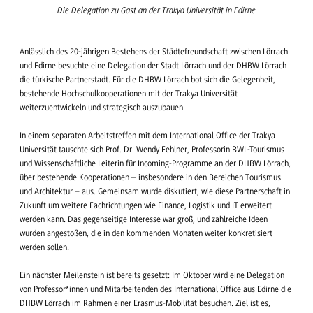
Die Delegation zu Gast an der Trakya Universität in Edirne
Anlässlich des 20-jährigen Bestehens der Städtefreundschaft zwischen Lörrach
und Edirne besuchte eine Delegation der Stadt Lörrach und der DHBW Lörrach
die türkische Partnerstadt. Für die DHBW Lörrach bot sich die Gelegenheit,
bestehende Hochschulkooperationen mit der Trakya Universität
weiterzuentwickeln und strategisch auszubauen.
In einem separaten Arbeitstreffen mit dem International Office der Trakya
Universität tauschte sich Prof. Dr. Wendy Fehlner, Professorin BWL-Tourismus
und Wissenschaftliche Leiterin für Incoming-Programme an der DHBW Lörrach,
über bestehende Kooperationen – insbesondere in den Bereichen Tourismus
und Architektur – aus. Gemeinsam wurde diskutiert, wie diese Partnerschaft in
Zukunft um weitere Fachrichtungen wie Finance, Logistik und IT erweitert
werden kann. Das gegenseitige Interesse war groß, und zahlreiche Ideen
wurden angestoßen, die in den kommenden Monaten weiter konkretisiert
werden sollen.
Ein nächster Meilenstein ist bereits gesetzt: Im Oktober wird eine Delegation
von Professor*innen und Mitarbeitenden des International Office aus Edirne die
DHBW Lörrach im Rahmen einer Erasmus-Mobilität besuchen. Ziel ist es,