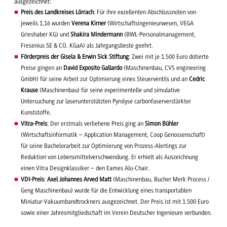
ausgezeichnet:
Preis des Landkreises Lörrach
: Für ihre exzellenten Abschlussnoten von
jeweils 1,16 wurden
Verena Kirner
(Wirtschaftsingenieurwesen, VEGA
Grieshaber KG) und
Shakira Mindermann
(BWL-Personalmanagement,
Fresenius SE & CO. KGaA) als Jahrgangsbeste geehrt.
Förderpreis der Gisela & Erwin Sick Stiftung
: Zwei mit je 1.500 Euro dotierte
Preise gingen an
David Exposito Gallardo
(Maschinenbau, CVS engineering
GmbH) für seine Arbeit zur Optimierung eines Steuerventils und an
Cedric
Krause
(Maschinenbau) für seine experimentelle und simulative
Untersuchung zur laserunterstützten Pyrolyse carbonfaserverstärkter
Kunststoffe.
Vitra-Preis
: Der erstmals verliehene Preis ging an
Simon Bühler
(Wirtschaftsinformatik – Application Management, Coop Genossenschaft)
für seine Bachelorarbeit zur Optimierung von Prozess-Alertings zur
Reduktion von Lebensmittelverschwendung. Er erhielt als Auszeichnung
einen Vitra Designklassiker – den Eames Alu-Chair.
VDI-Preis
:
Axel Johannes Arved Matt
(Maschinenbau, Bucher Merk Process /
Geng Maschinenbau) wurde für die Entwicklung eines transportablen
Miniatur-Vakuumbandtrockners ausgezeichnet. Der Preis ist mit 1.500 Euro
sowie einer Jahresmitgliedschaft im Verein Deutscher Ingenieure verbunden.