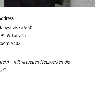
Address
Hangstraße 46-50
79539 Lörrach
Room A302
htern – mit virtuellen Netzwerken die
en“