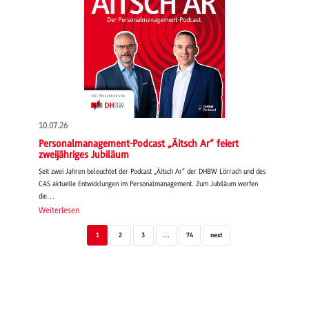
10.07.26
Personalmanagement-Podcast „Äitsch Ar“ feiert
zweijähriges Jubiläum
Seit zwei Jahren beleuchtet der Podcast „Äitsch Ar“ der DHBW Lörrach und des
CAS aktuelle Entwicklungen im Personalmanagement. Zum Jubiläum werfen
die…
Weiterlesen
1
2
3
…
74
next