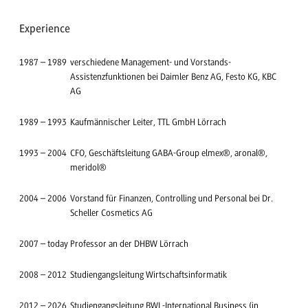
Experience
1987
–
1989
verschiedene Management- und Vorstands-
Assistenzfunktionen bei Daimler Benz AG, Festo KG, KBC
AG
1989
–
1993
Kaufmännischer Leiter, TTL GmbH Lörrach
1993
–
2004
CFO, Geschäftsleitung GABA-Group elmex®, aronal®,
meridol®
2004
–
2006
Vorstand für Finanzen, Controlling und Personal bei Dr.
Scheller Cosmetics AG
2007
–
today
Professor an der DHBW Lörrach
2008
–
2012
Studiengangsleitung Wirtschaftsinformatik
2012
–
2026
Studiengangsleitung BWL-International Business (in