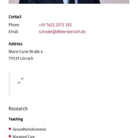
Contact
Phone
+49 7621 2071 183
Email
schoder
@dhbw-loerrach.de
Address
Marie-Curie-Straße 4
79539 Lörrach
„“
Research
Teaching
Gesundheitsökonomie
Managed Care